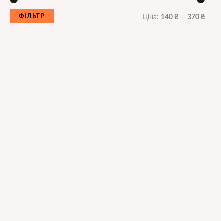
ФІЛЬТР
Ціна:
140 ₴
—
370 ₴