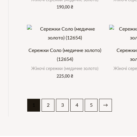
190,00
₴
Сережки Соло (медичне золото)
Сережки
(12654)
зол
Жіночі сережки (медичне золото)
Жіночі сер
225,00
₴
1
2
3
4
5
→