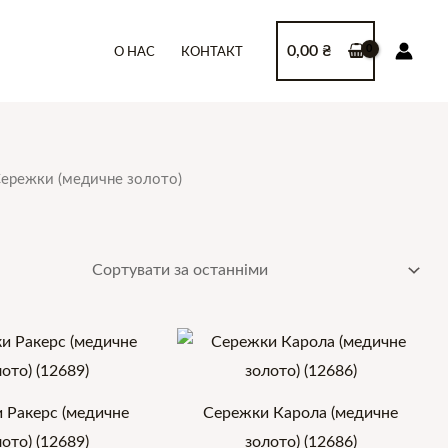
0,00
₴
О НАС
КОНТАКТ
Сережки (медичне золото)
 Ракерс (медичне
Сережки Карола (медичне
ото) (12689)
золото) (12686)