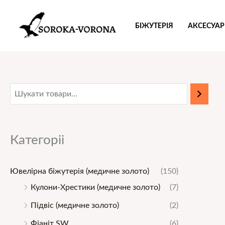
Перейти
до
БІЖУТЕРІЯ
АКСЕСУА
вмісту
М
Н
і
а
н
й
Категоріі
і
б
м
і
Ювелірна біжутерія (медичне золото)
(150)
а
л
Кулони-Хрестики (медичне золото)
(7)
л
ь
Підвіс (медичне золото)
(2)
ь
ш
Фіаніт SW
(6)
н
а