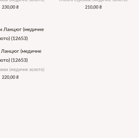
230,00
₴
210,00
₴
 Ланцюг (медичне
ото) (12653)
ежки (медичне золото)
220,00
₴