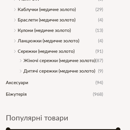
а
ц
Каблучки (медичне золото)
(29)
ц
і
Браслети (медичне золото)
(4)
і
н
Кулони (медичне золото)
(13)
н
а
Ланцюжки (медичне золото)
(4)
а
Сережки (медичне золото)
(91)
Жіночі сережки (медичне золото)
(87)
Дитячі сережки (медичне золото)
(9)
Аксесуари
(94)
Біжутерія
(968)
Популярні товари