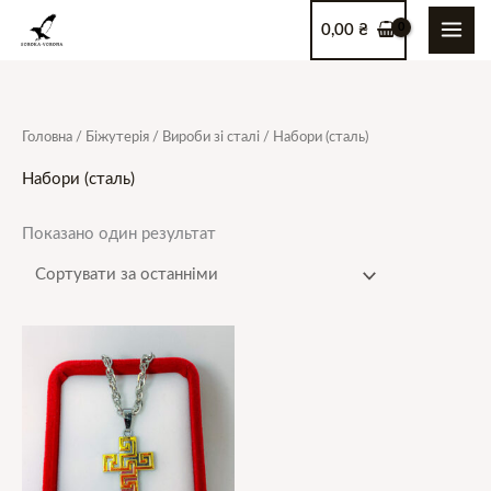
Перейти
0,00
₴
до
вмісту
Головна
/
Біжутерія
/
Вироби зі сталі
/ Набори (сталь)
Набори (сталь)
Показано один результат