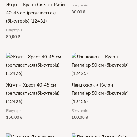
Жгут + Кулон Скелет Риби
Біжутерія
80,00
₴
40-45 см (регулюється)
(біжутерія) (12431)
Біжутерія
80,00
₴
Жгут + Хрест 40-45 см
Ланцюжок + Кулон
(регулюється) (біжутерія)
Тампліер 50 см (біжутерія)
(12426)
(12425)
Біжутерія
Біжутерія
150,00
₴
100,00
₴