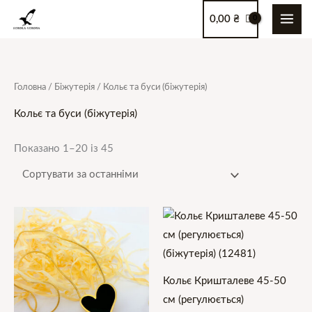
Перейти
0,00
₴
до
вмісту
Сортовано
Головна
/
Біжутерія
/ Кольє та буси (біжутерія)
за
останнім
Кольє та буси (біжутерія)
Показано 1–20 із 45
Кольє Кришталеве 45-50
см (регулюється)