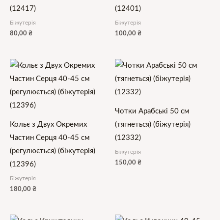
(12417)
(12401)
Біжутерія
Біжутерія
80,00
₴
100,00
₴
Чотки Арабські 50 см
Кольє з Двух Окремих
(тягнеться) (біжутерія)
Частин Серця 40-45 см
(12332)
(регулюється) (біжутерія)
Біжутерія
150,00
₴
(12396)
Біжутерія
180,00
₴