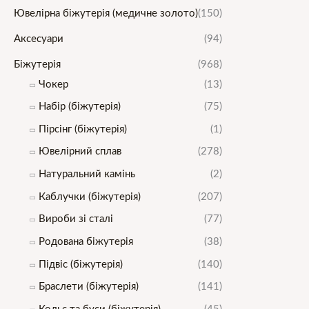
Ювелірна біжутерія (медичне золото)
(150)
а
л
л
ь
Аксесуари
(94)
ь
ш
Біжутерія
(968)
н
а
Чокер
(13)
а
ц
Набір (біжутерія)
(75)
ц
і
Пірсінг (біжутерія)
(1)
і
н
Ювелірний сплав
(278)
н
а
Натуральний камінь
(2)
а
Каблучки (біжутерія)
(207)
Вироби зі сталі
(77)
Родована біжутерія
(38)
Підвіс (біжутерія)
(140)
Браслети (біжутерія)
(141)