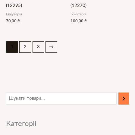
(12295)
(12270)
Біжутерія
Біжутерія
70,00
₴
100,00
₴
1
2
3
→
М
Н
і
а
н
й
Категоріі
і
б
м
і