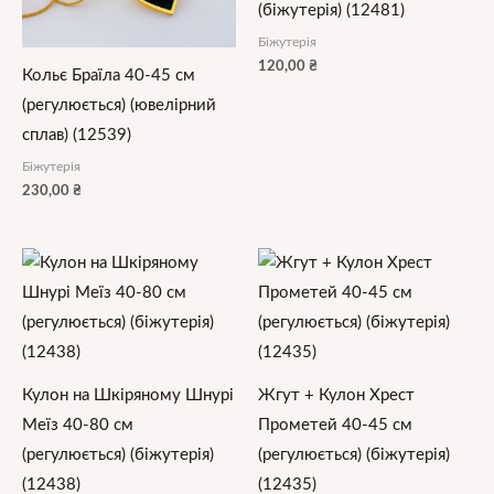
(біжутерія) (12481)
Біжутерія
120,00
₴
Кольє Браїла 40-45 см
(регулюється) (ювелірний
сплав) (12539)
Біжутерія
230,00
₴
Кулон на Шкіряному Шнурі
Жгут + Кулон Хрест
Меїз 40-80 см
Прометей 40-45 см
(регулюється) (біжутерія)
(регулюється) (біжутерія)
(12438)
(12435)