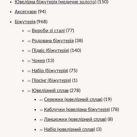
Ювелірна біжутерія (медичне золото)
(150)
Аксесуари
(94)
Біжутерія
(968)
Вироби зі сталі
(77)
Родована біжутерія
(38)
Підвіс (біжутерія)
(140)
Чокер
(13)
Набір (біжутерія)
(75)
Пірсінг (біжутерія)
(1)
Ювелірний сплав
(278)
Сережки (ювелірний сплав)
(19)
Каблучки (ювелірна біжутерія)
(78)
Ланцюжки (ювелірний сплав)
(8)
Набір (ювелірний сплав)
(3)