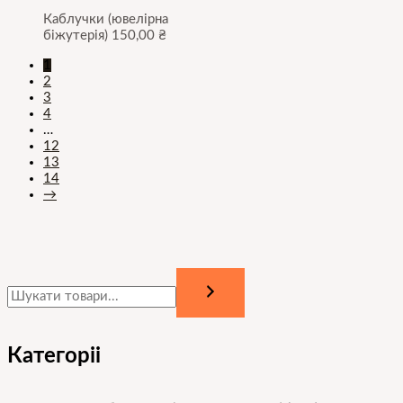
Каблучки (ювелірна
біжутерія)
150,00
₴
1
2
3
4
…
12
13
14
→
Категоріі