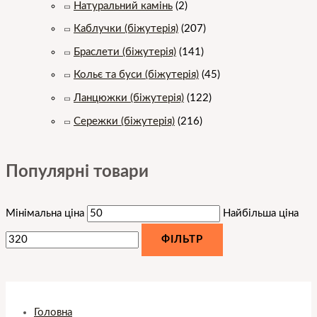
Натуральний камінь
(2)
Каблучки (біжутерія)
(207)
Браслети (біжутерія)
(141)
Кольє та буси (біжутерія)
(45)
Ланцюжки (біжутерія)
(122)
Сережки (біжутерія)
(216)
Популярні товари
Мінімальна ціна
Найбільша ціна
ФІЛЬТР
Головна