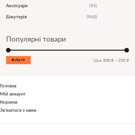
л
ь
Аксесуари
(94)
ь
ш
Біжутерія
(968)
н
а
а
ц
Популярні товари
ц
і
і
н
н
а
ФІЛЬТР
Ціна:
200 ₴
—
230 ₴
а
Головна
Мій аккаунт
Корзина
Зв’язатися з нами