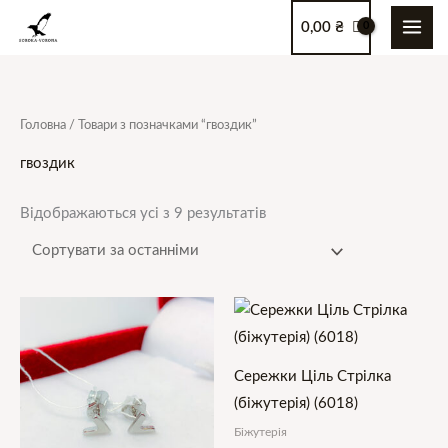
Перейти
0,00
₴
до
вмісту
Сортовано
Головна
/ Товари з позначками “гвоздик”
за
останнім
гвоздик
Відображаються усі з 9 результатів
Сережки Ціль Стрілка
(біжутерія) (6018)
Біжутерія