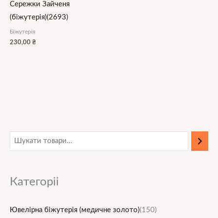
Сережки Зайченя
(біжутерія)(2693)
Біжутерія
230,00
₴
М
Н
і
а
н
й
Категоріі
і
б
м
і
Ювелірна біжутерія (медичне золото)
(150)
а
л