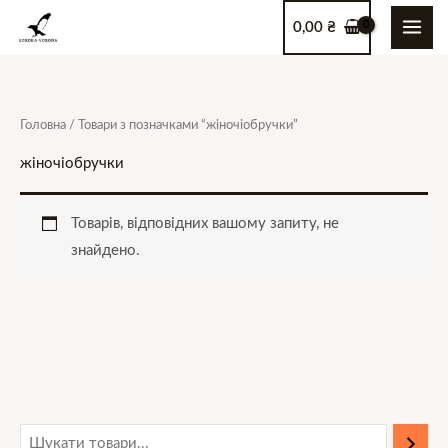
Перейти
0,00
₴
до
вмісту
Головна
/ Товари з позначками “жіночіобручки”
жіночіобручки
Товарів, відповідних вашому запиту, не
знайдено.