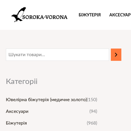
Перейти
до
БІЖУТЕРІЯ
АКСЕСУА
вмісту
Категоріі
Ювелірна біжутерія (медичне золото)
(150)
Аксесуари
(94)
Біжутерія
(968)