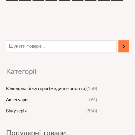
М
Н
і
а
н
й
Категоріі
і
б
м
і
Ювелірна біжутерія (медичне золото)
(150)
а
л
л
ь
Аксесуари
(94)
ь
ш
Біжутерія
(968)
н
а
а
ц
Популярні товари
ц
і