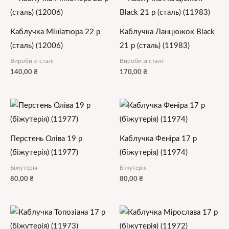
Каблучка Мініатюра 22 р
Каблучка Ланцюжок Black
(сталь) (12006)
21 р (сталь) (11983)
Вироби зі сталі
Вироби зі сталі
140,00
₴
170,00
₴
Перстень Оліва 19 р
Каблучка Феніра 17 р
(біжутерія) (11977)
(біжутерія) (11974)
Біжутерія
Біжутерія
80,00
₴
80,00
₴