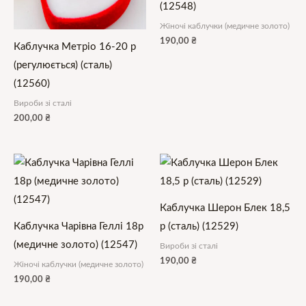
(12548)
Жіночі каблучки (медичне золото)
190,00
₴
Каблучка Метріо 16-20 р
(регулюється) (сталь)
(12560)
Вироби зі сталі
200,00
₴
Каблучка Шерон Блек 18,5
Каблучка Чарівна Геллі 18р
р (сталь) (12529)
(медичне золото) (12547)
Вироби зі сталі
190,00
₴
Жіночі каблучки (медичне золото)
190,00
₴