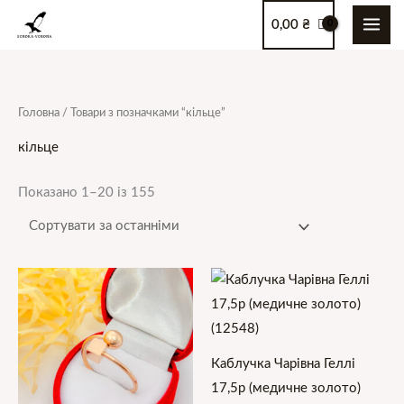
Перейти
0,00
₴
до
вмісту
Сортовано
Головна
/ Товари з позначками “кільце”
за
останнім
кільце
Показано 1–20 із 155
Каблучка Чарівна Геллі
17,5р (медичне золото)