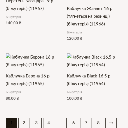
Перстень Касандра 19 р
(біжутерія) (11967)
Каблучка Жаннет 16 р
(тягнеться на резинці)
Біжутерія
140,00
₴
(біжутерія) (11966)
Біжутерія
120,00
₴
Каблучка Берона 16 р
Каблучка Black 16,5 р
(біжутерія) (11965)
(біжутерія) (11964)
Біжутерія
Біжутерія
80,00
₴
100,00
₴
1
2
3
4
…
6
7
8
→