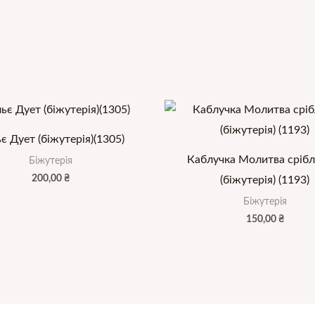
є Дует (біжутерія)(1305)
Каблучка Молитва срібл
Біжутерія
200,00
₴
(біжутерія) (1193)
Біжутерія
150,00
₴