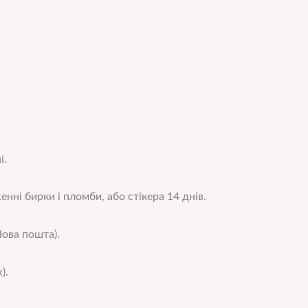
і.
нні бирки і пломби, або стікера 14 днів.
ова пошта).
).