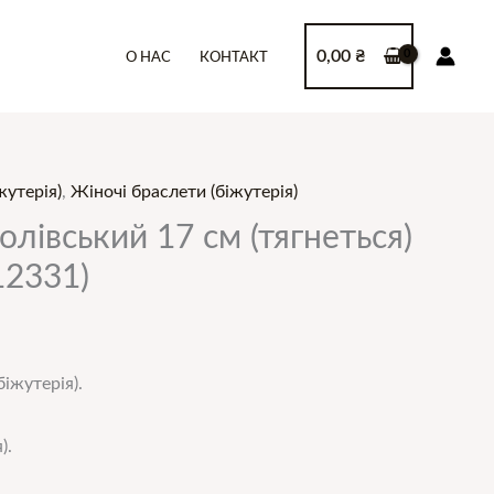
0,00
₴
О НАС
КОНТАКТ
жутерія)
,
Жіночі браслети (біжутерія)
лівський 17 см (тягнеться)
12331)
іжутерія).
).