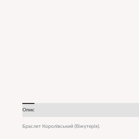
Опис
Додаткова інформація
Браслет
Королівський
(біжутерія).