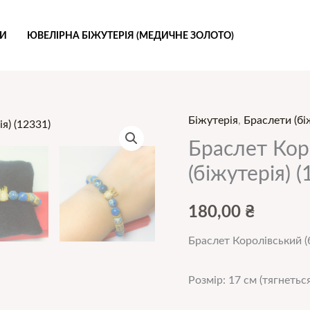
РИ
ЮВЕЛІРНА БІЖУТЕРІЯ (МЕДИЧНЕ ЗОЛОТО)
Біжутерія
,
Браслети (бі
Браслет
Королівський
Браслет Коро
17
(біжутерія) (
см
(тягнеться)
180,00
₴
(біжутерія)
Браслет Королівський (б
(12331)
кількість
Розмір: 17 см (тягнеться