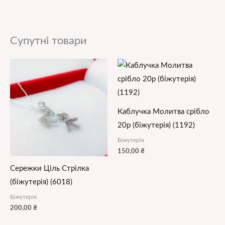
Супутні товари
Каблучка Молитва срібло
20р (біжутерія) (1192)
Біжутерія
150,00
₴
Сережки Ціль Стрілка
(біжутерія) (6018)
Біжутерія
200,00
₴