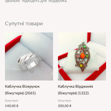
Ідеально підходить для подарунка.
Супутні товари
Каблучка Візерунок
Каблучка Вірджинія
(біжутерія) (2065)
(біжутерія) (1322)
Біжутерія
Біжутерія
140,00
₴
200,00
₴