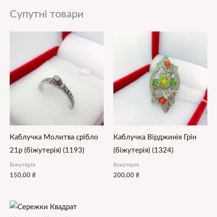
Супутні товари
Каблучка Молитва срібло
Каблучка Вірджинія Грін
21р (біжутерія) (1193)
(біжутерія) (1324)
Біжутерія
Біжутерія
150,00
₴
200,00
₴