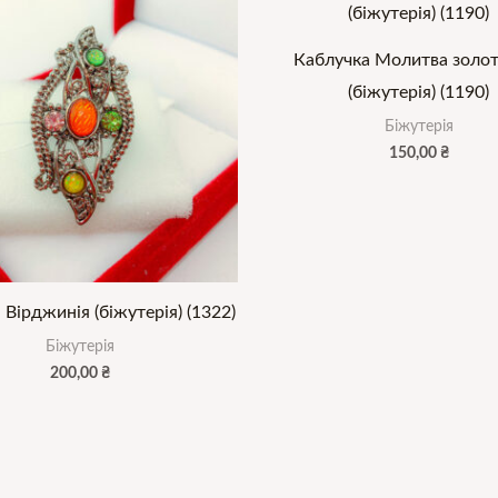
Каблучка Молитва золот
(біжутерія) (1190)
Біжутерія
150,00
₴
Вірджинія (біжутерія) (1322)
Біжутерія
200,00
₴