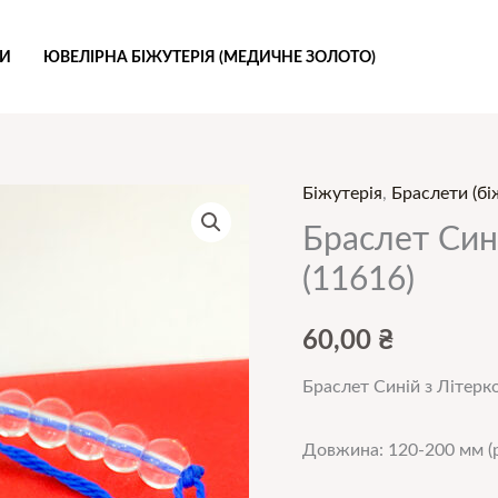
РИ
ЮВЕЛІРНА БІЖУТЕРІЯ (МЕДИЧНЕ ЗОЛОТО)
Біжутерія
,
Браслети (бі
Браслет
Синій
Браслет Сині
з
(11616)
Літеркою
Р
60,00
₴
(біжутерія)
Браслет Синій з Літерко
(11616)
кількість
Довжина: 120-200 мм (р