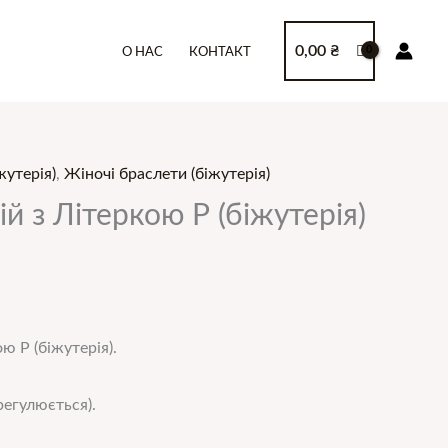
0,00
₴
О НАС
КОНТАКТ
жутерія)
,
Жіночі браслети (біжутерія)
й з Літеркою Р (біжутерія)
ю Р (біжутерія).
егулюється).