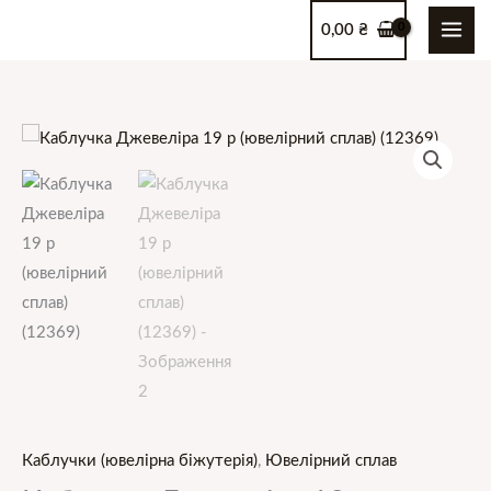
Перейти
0,00
₴
до
вмісту
Каблучки (ювелірна біжутерія)
,
Ювелірний сплав