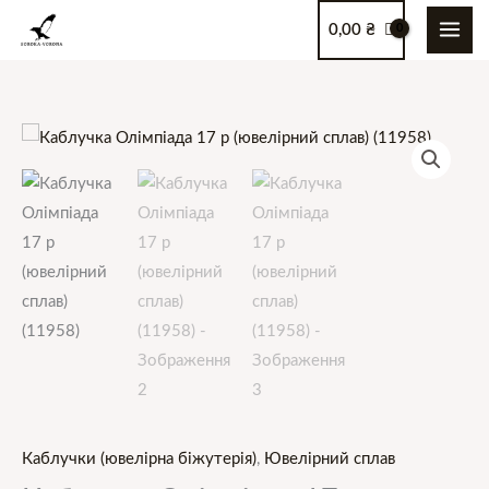
Перейти
0,00
₴
до
вмісту
Каблучки (ювелірна біжутерія)
,
Ювелірний сплав