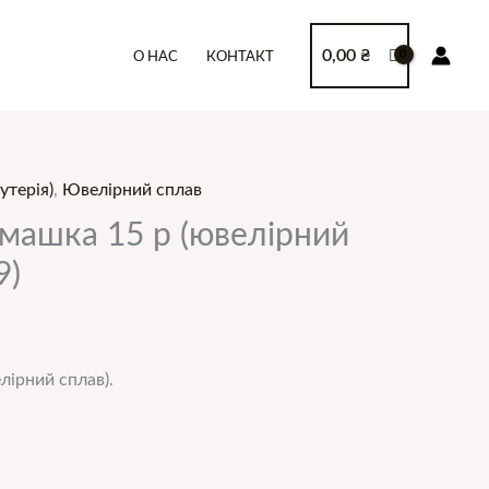
0,00
₴
О НАС
КОНТАКТ
утерія)
,
Ювелірний сплав
машка 15 р (ювелірний
9)
ірний сплав).