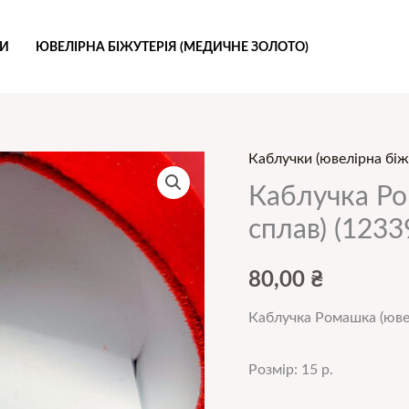
РИ
ЮВЕЛІРНА БІЖУТЕРІЯ (МЕДИЧНЕ ЗОЛОТО)
Каблучки (ювелірна біж
Каблучка
Ромашка
Каблучка Ро
15
сплав) (1233
р
(ювелірний
80,00
₴
сплав)
Каблучка Ромашка (ювел
(12339)
кількість
Розмір: 15 р.