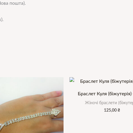
ова пошта).
).
Браслет Куля (біжутерія) 
Жіночі браслети (біжутер
125,00
₴