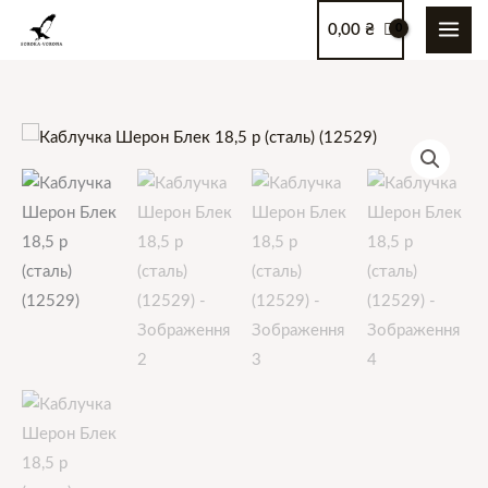
Перейти
0,00
₴
до
вмісту
Каблучка
Шерон
Блек
18,5
р
(сталь)
(12529)
кількість