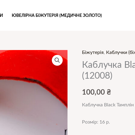
РИ
ЮВЕЛІРНА БІЖУТЕРІЯ (МЕДИЧНЕ ЗОЛОТО)
Біжутерія
,
Каблучки (бі
Каблучка
Black
Каблучка Bla
Тамплін
(12008)
16
р
100,00
₴
(біжутерія)
Каблучка Black Тамплін 
(12008)
кількість
Розмір: 16 р.