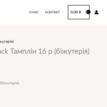
0,00
₴
О НАС
КОНТАКТ
жутерія)
ck Тамплін 16 р (біжутерія)
(біжутерія).