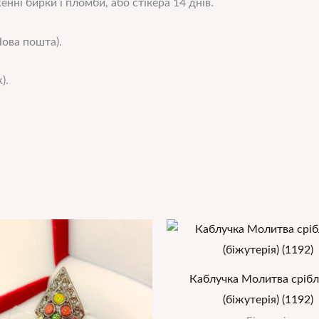
нні бирки і пломби, або стікера 14 днів.
ова пошта).
).
Каблучка Молитва срібл
(біжутерія) (1192)