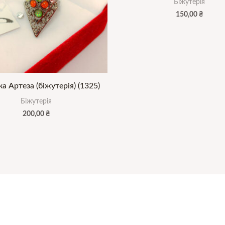
Біжутерія
150,00
₴
а Артеза (біжутерія) (1325)
Біжутерія
200,00
₴