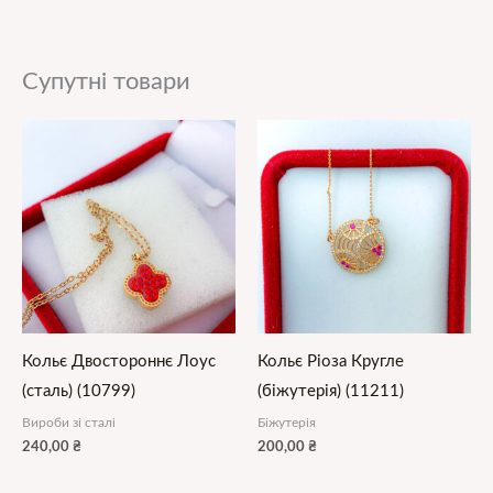
Супутні товари
Кольє Двостороннє Лоус
Кольє Ріоза Кругле
(сталь) (10799)
(біжутерія) (11211)
Вироби зі сталі
Біжутерія
240,00
₴
200,00
₴