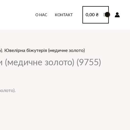
0,00
₴
О НАС
КОНТАКТ
)
,
Ювелірна біжутерія (медичне золото)
 (медичне золото) (9755)
золото).