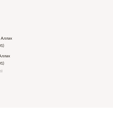
Аллах
01)
о)