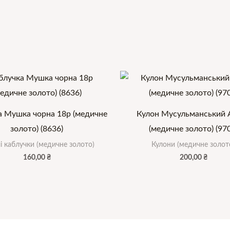
а Мушка чорна 18р (медичне
Кулон Мусульманський 
золото) (8636)
(медичне золото) (97
і каблучки (медичне золото)
Кулони (медичне золот
160,00
₴
200,00
₴