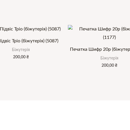
двіс Тріо (біжутерія) (5087)
Печатка Шифр 20р (біжутері
Біжутерія
200,00
₴
Біжутерія
200,00
₴