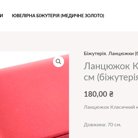
РИ
ЮВЕЛІРНА БІЖУТЕРІЯ (МЕДИЧНЕ ЗОЛОТО)
Біжутерія
,
Ланцюжки (б
Ланцюжок
Класичний
Ланцюжок Кл
китайське
см (біжутері
ср.
70
180,00
₴
см
Ланцюжок Класичний кит
(біжутерія)
(12303)
Довжина: 70 см.
кількість