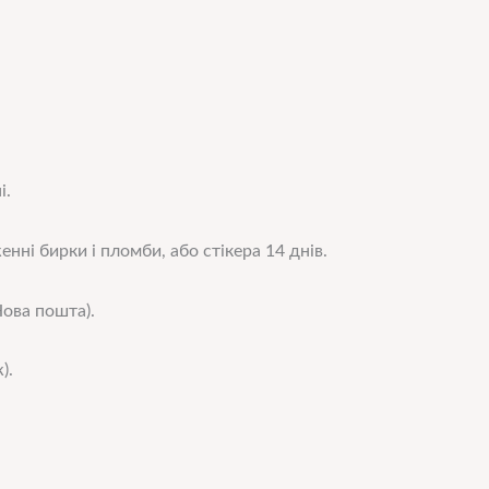
і.
нні бирки і пломби, або стікера 14 днів.
ова пошта).
).