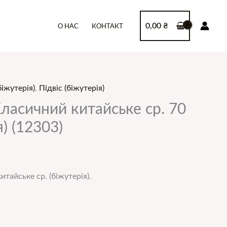
0,00
₴
О НАС
КОНТАКТ
іжутерія)
,
Підвіс (біжутерія)
асичний китайське ср. 70
я) (12303)
айське ср. (біжутерія).