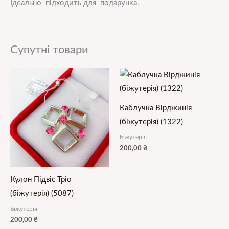
Ідеально підходить для подарунка.
Супутні товари
Каблучка Вірджинія
(біжутерія) (1322)
Біжутерія
200,00
₴
Кулон Підвіс Тріо
(біжутерія) (5087)
Біжутерія
200,00
₴