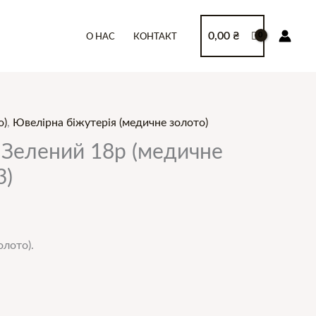
0,00
₴
О НАС
КОНТАКТ
о)
,
Ювелірна біжутерія (медичне золото)
і Зелений 18р (медичне
3)
олото).