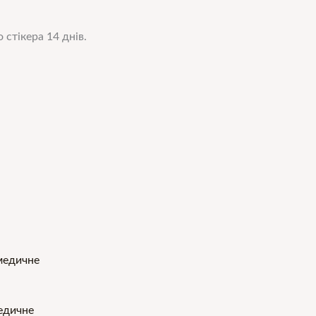
 стікера 14 днів.
едичне