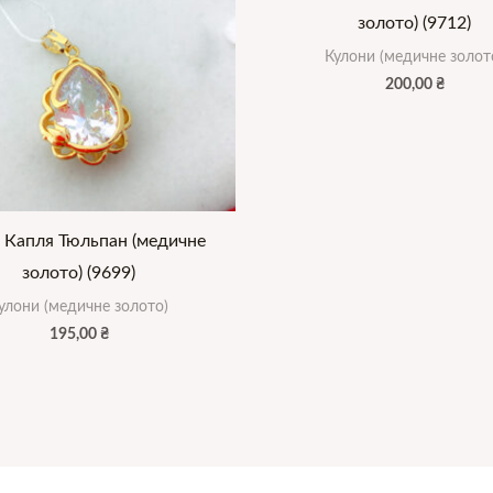
золото) (9712)
Кулони (медичне золот
200,00
₴
 Капля Тюльпан (медичне
золото) (9699)
улони (медичне золото)
195,00
₴