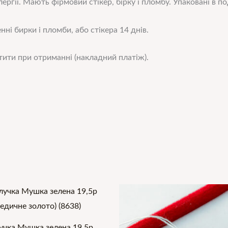
ергії. Мають фірмовий стікер, бірку і пломбу. Упаковані в 
нні бирки і пломби, або стікера 14 днів.
ити при отриманні (накладний платіж).
учка Мушка зелена 19,5р