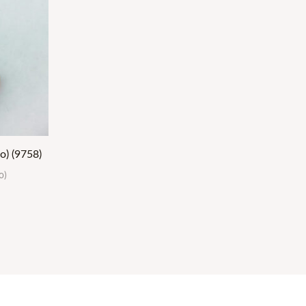
) (9758)
о)