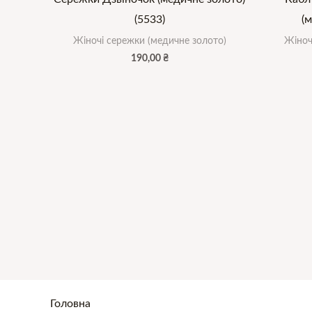
(5533)
(м
Жіночі сережки (медичне золото)
Жіноч
190,00
₴
Головна