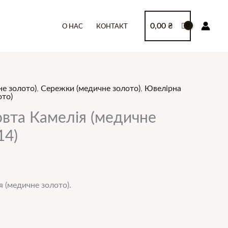
0,00
₴
О НАС
КОНТАКТ
е золото)
,
Сережки (медичне золото)
,
Ювелірна
ото)
вта Камелія (медичне
14)
 (медичне золото).