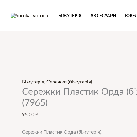
Перейти
до
БІЖУТЕРІЯ
АКСЕСУАРИ
ЮВЕЛ
вмісту
Сережки
Пластик
Орда
(біжутерія)
Біжутерія
,
Сережки (біжутерія)
Сережки Пластик Орда (бі
(7965)
кількість
(7965)
95,00
₴
Сережки Пластик Орда (біжутерія).