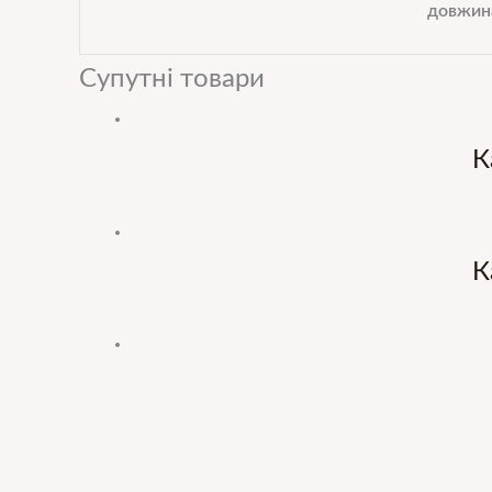
довжин
Супутні товари
К
К