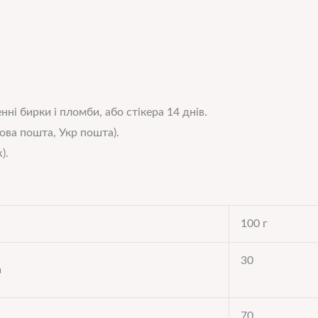
нні бирки і пломби, або стікера 14 днів.
ова пошта, Укр пошта).
).
100 г
30
а
70