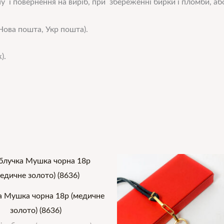
у і повернення на виріб, при збереженні бирки і пломби, або
ова пошта, Укр пошта).
).
а Мушка чорна 18р (медичне
золото) (8636)