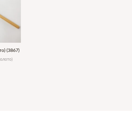
о) (3867)
золото)