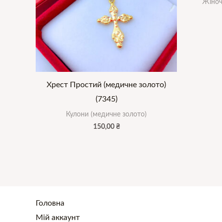
Жіноч
Хрест Простий (медичне золото)
(7345)
Кулони (медичне золото)
150,00
₴
Головна
Мій аккаунт