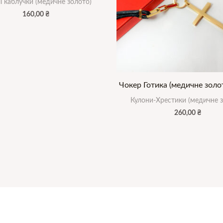
і каблучки (медичне золото)
160,00
₴
Чокер Готика (медичне золот
Кулони-Хрестики (медичне 
260,00
₴