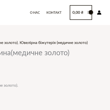
0,00
₴
О НАС
КОНТАКТ
е золото)
,
Ювелірна біжутерія (медичне золото)
на(медичне золото)
е золото).