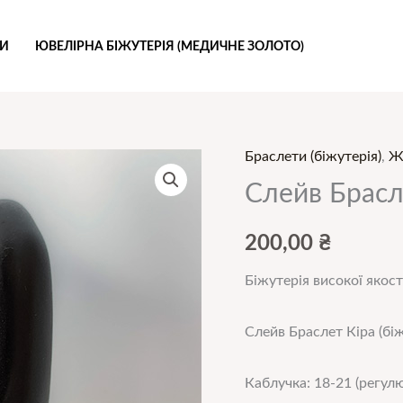
РИ
ЮВЕЛІРНА БІЖУТЕРІЯ (МЕДИЧНЕ ЗОЛОТО)
Браслети (біжутерія)
,
Жі
Слейв
Браслет
Слейв Брасле
Кіра
(біжутерія)
200,00
₴
(1311)
Біжутерія високої якост
кількість
Слейв Браслет Кіра (біж
Каблучка: 18-21 (регулю