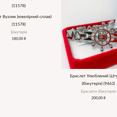
т Вузлик (ювелірний сплав)
(11578)
Біжутерія
180,00
₴
Браслет Улюблений Шт
(біжутерія) (9463)
Браслети (біжутерія)
200,00
₴