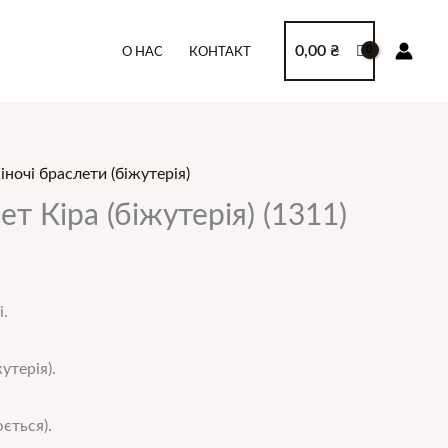
0,00
₴
О НАС
КОНТАКТ
ночі браслети (біжутерія)
т Кіра (біжутерія) (1311)
і.
утерія).
ється).