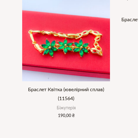
Брасле
Браслет Квітка (ювелірний сплав)
(11564)
Біжутерія
190,00
₴